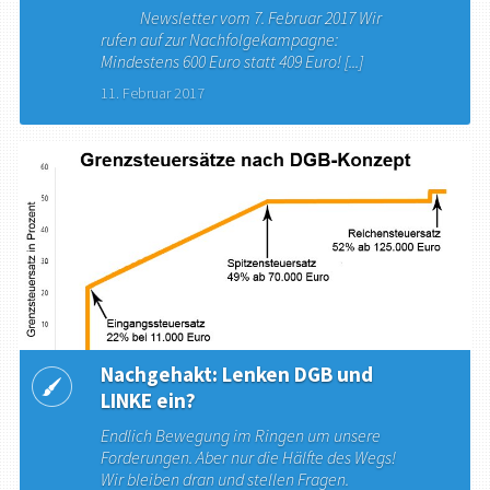
Newsletter vom 7. Februar 2017 Wir
rufen auf zur Nachfolgekampagne:
Mindestens 600 Euro statt 409 Euro! [...]
11. Februar 2017
Nachgehakt: Lenken DGB und
LINKE ein?
Endlich Bewegung im Ringen um unsere
Forderungen. Aber nur die Hälfte des Wegs!
Wir bleiben dran und stellen Fragen.