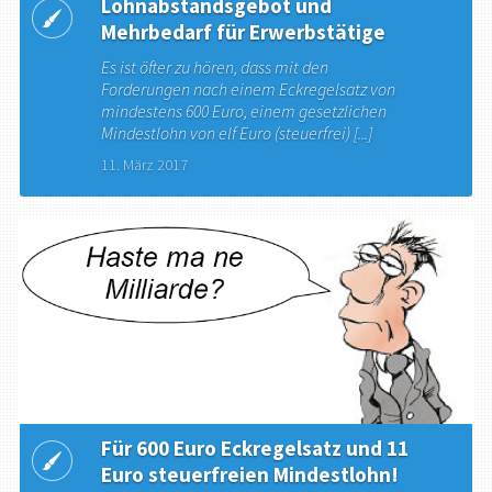
Lohnabstandsgebot und
Mehrbedarf für Erwerbstätige
Es ist öfter zu hören, dass mit den
Forderungen nach einem Eckregelsatz von
mindestens 600 Euro, einem gesetzlichen
Mindestlohn von elf Euro (steuerfrei) [...]
11. März 2017
Für 600 Euro Eckregelsatz und 11
Euro steuerfreien Mindestlohn!