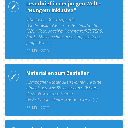
Leserbrief in der jungen Welt –
“Hungern inklusive”
(Abbildung: Der designierte
Bundesgesundheitsminister Jens Spahn
(CDU). Foto: Joachim Herrmann/REUTERS)
Am 14. März erschien in der Tageszeitung
junge Welt [...]
22. März 2018
Materialien zum Bestellen
Kampagnen-Materialien Wählen Sie bitte
einfach aus, was Sie bestellen möchten!
Kostenlose und portofreie
Bestellmöglichkeiten weiter unten! [...]
22. März 2017